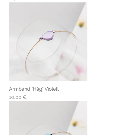
Armband "Håg" Violett
Preis
10,00 €