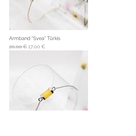
Armband "Svea" Türkis
Standardpreis
Sale-Preis
20,00 €
17,00 €