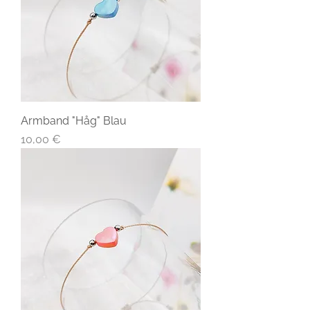
Armband "Håg" Blau
Preis
10,00 €