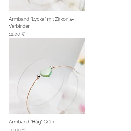
Armband "Lycka" mit Zirkonia-
Verbinder
Preis
12,00 €
Armband "Håg" Grün
Preis
10,00 €