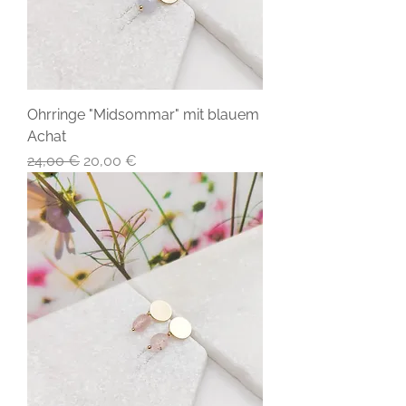
Ohrringe "Midsommar" mit blauem
Achat
Standardpreis
Sale-Preis
24,00 €
20,00 €