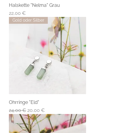
Halskette "Nelma" Grau
Preis
22,00 €
Gold oder Silber
Ohrringe "Eld"
Standardpreis
Sale-Preis
24,00 €
20,00 €