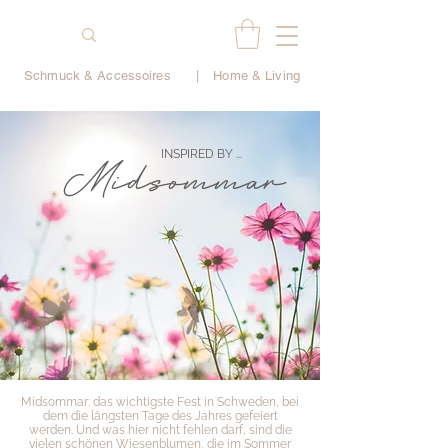
Schmuck & Accessoires
|
Home & Living
INSPIRED BY ...
Midsommar
Midsommar: das wichtigste Fest in Schweden, bei
dem die längsten Tage des Jahres gefeiert
werden. Und was hier nicht fehlen darf, sind die
vielen schönen Wiesenblumen, die im Sommer