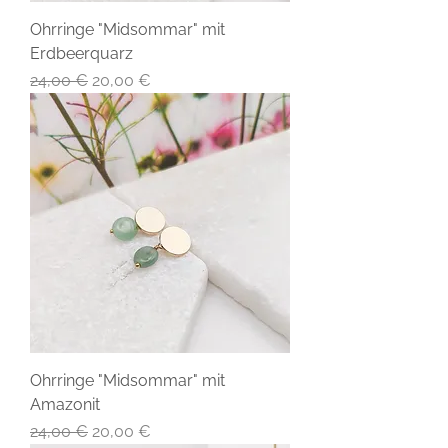
Ohrringe "Midsommar" mit
Erdbeerquarz
Standardpreis
Sale-Preis
24,00 €
20,00 €
Ohrringe "Midsommar" mit
Amazonit
Standardpreis
Sale-Preis
24,00 €
20,00 €