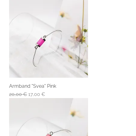
Armband "Svea" Pink
Standardpreis
Sale-Preis
20,00 €
17,00 €