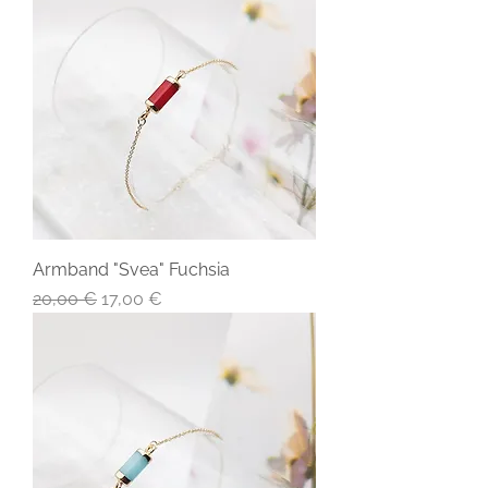
Armband "Svea" Fuchsia
Standardpreis
Sale-Preis
20,00 €
17,00 €