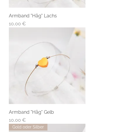
Armband "Håg" Lachs
Preis
10,00 €
Armband "Håg" Gelb
Preis
10,00 €
Gold oder Silber