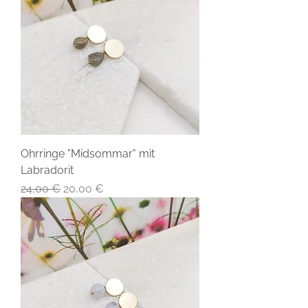
Ohrringe "Midsommar" mit
Labradorit
Standardpreis
Sale-Preis
24,00 €
20,00 €