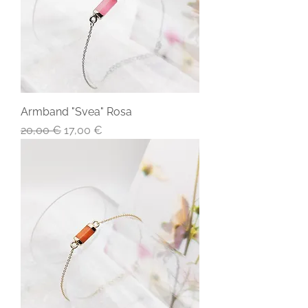
Armband "Svea" Rosa
Standardpreis
Sale-Preis
20,00 €
17,00 €