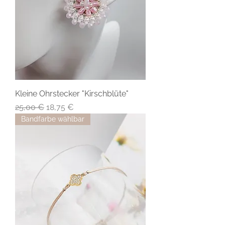
Kleine Ohrstecker "Kirschblüte"
Standardpreis
Sale-Preis
25,00 €
18,75 €
Bandfarbe wählbar