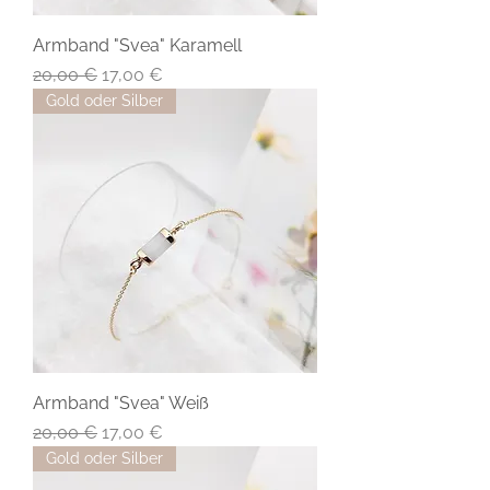
Armband "Svea" Karamell
Standardpreis
Sale-Preis
20,00 €
17,00 €
Gold oder Silber
Armband "Svea" Weiß
Standardpreis
Sale-Preis
20,00 €
17,00 €
Gold oder Silber