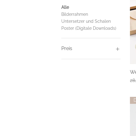
Alle
Bilderrahmen
Untersetzer und Schalen
Poster (Digitale Downloads)
Preis
1 €
24 €
We
St
28
D