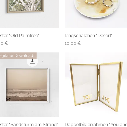
ster "Old Palmtree"
Ringschälchen "Desert"
eis
Preis
50 €
10,00 €
igitaler Download
ster "Sandsturm am Strand"
Doppelbilderrahmen "You an