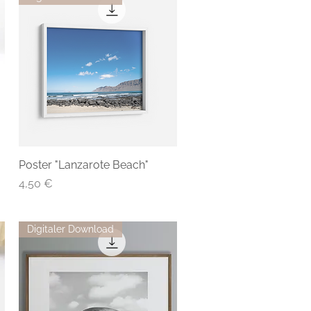
Poster "Lanzarote Beach"
Preis
4,50 €
Digitaler Download