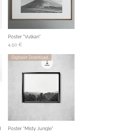
Poster "Vulkan"
Preis
4,50 €
Digitaler Download
d
Poster "Misty Jungle"