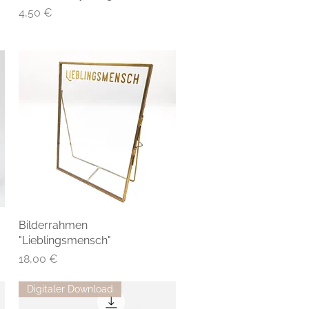
Preis
4,50 €
Bilderrahmen
"Lieblingsmensch"
Preis
18,00 €
Digitaler Download