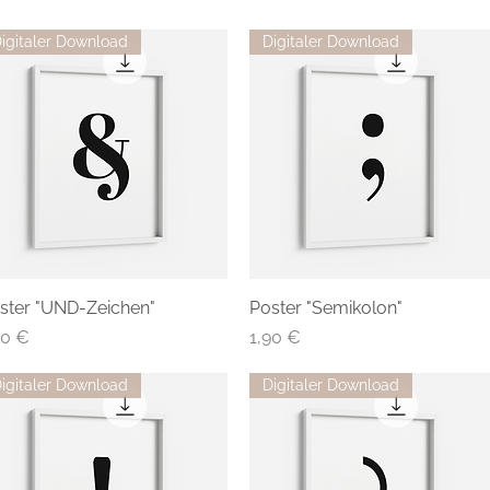
igitaler Download
Digitaler Download
ster "UND-Zeichen"
Poster "Semikolon"
eis
Preis
90 €
1,90 €
igitaler Download
Digitaler Download