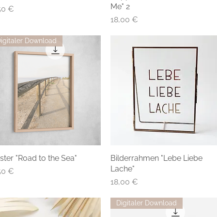
Me" 2
eis
50 €
Preis
18,00 €
igitaler Download
ster "Road to the Sea"
Bilderrahmen "Lebe Liebe
Lache"
eis
50 €
Preis
18,00 €
Digitaler Download