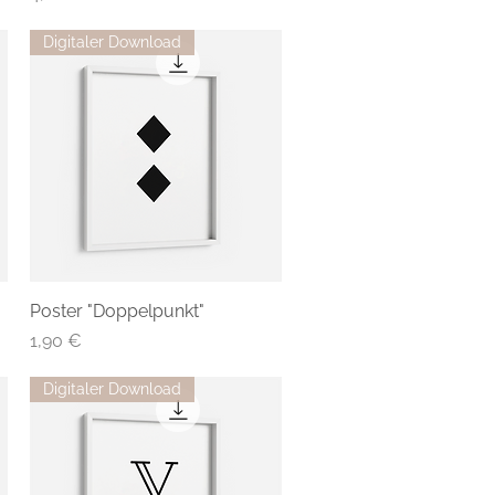
Digitaler Download
Poster "Doppelpunkt"
Preis
1,90 €
Digitaler Download