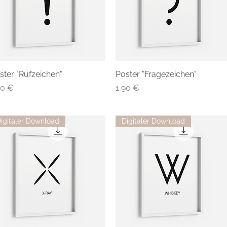
ster "Rufzeichen"
Poster "Fragezeichen"
eis
Preis
90 €
1,90 €
igitaler Download
Digitaler Download