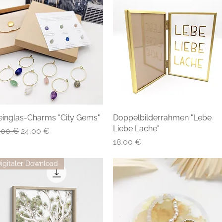
inglas-Charms "City Gems"
Doppelbilderrahmen "Lebe
Liebe Lache"
andardpreis
Sale-Preis
,00 €
24,00 €
Preis
18,00 €
igitaler Download