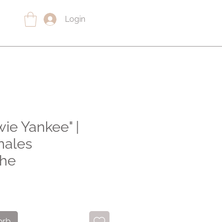
Login
wie Yankee" |
nales
che
orb