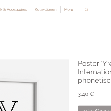
 & Accessoires
Kollektionen
More
Poster "Y 
Internatio
phonetis
Preis
3,40 €
In den Warenk