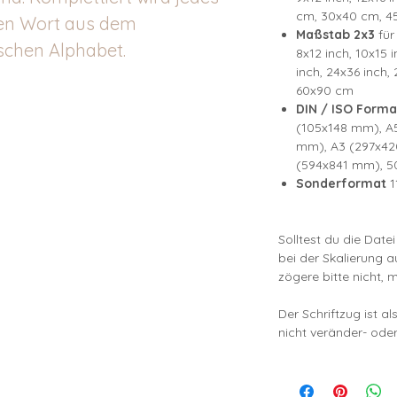
cm, 30x40 cm, 4
gen Wort aus dem
Maßstab 2x3
für
schen Alphabet.
8x12 inch, 10x15 i
inch, 24x36 inch
60x90 cm
DIN / ISO Forma
(105x148 mm), A
mm), A3 (297x42
(594x841 mm), 5
Sonderformat
1
Solltest du die Date
bei der Skalierung 
zögere bitte nicht, 
Der Schriftzug ist a
nicht veränder- oder