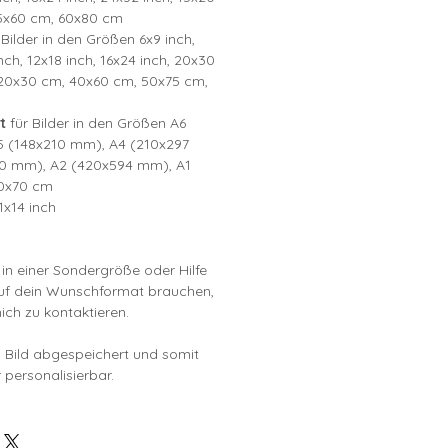
5x60 cm, 60x80 cm
 Bilder in den Größen 6x9 inch,
nch, 12x18 inch, 16x24 inch, 20x30
, 20x30 cm, 40x60 cm, 50x75 cm,
t
für Bilder in den Größen A6
5 (148x210 mm), A4 (210x297
0 mm), A2 (420x594 mm), A1
0x70 cm
1x14 inch
i in einer Sondergröße oder Hilfe
auf dein Wunschformat brauchen,
mich zu kontaktieren.
ls Bild abgespeichert und somit
 personalisierbar.