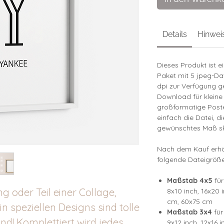
Details
Hinwei
Dieses Produkt ist e
Paket mit 5 jpeg-Da
dpi zur Verfügung ge
Download für kleine
großformatige Poste
einfach die Datei, d
gewünschtes Maß sk
Nach dem Kauf erhäl
folgende Dateigröße
Maßstab 4x5
für
ng oder Teil einer Collage,
8x10 inch, 16x20 
cm, 60x75 cm
n speziellen Designs sind tolle
Maßstab 3x4
für
nd! Komplettiert wird jedes
9x12 inch, 12x16 i