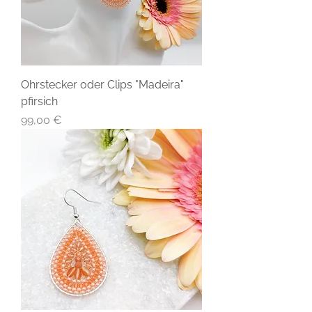
Ohrstecker oder Clips "Madeira"
pfirsich
Preis
99,00 €