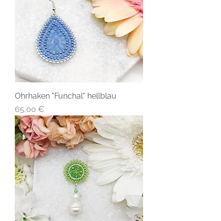
Ohrhaken "Funchal" hellblau
Preis
65,00 €