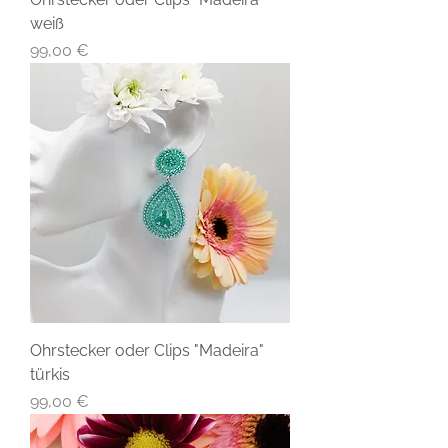
weiß
Preis
99,00 €
Ohrstecker oder Clips "Madeira"
türkis
Preis
99,00 €