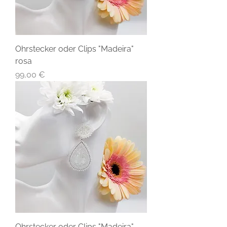
Ohrstecker oder Clips "Madeira"
rosa
Preis
99,00 €
Ohrstecker oder Clips "Madeira"