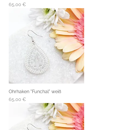
Preis
65,00 €
Ohrhaken "Funchal" weiß
Preis
65,00 €