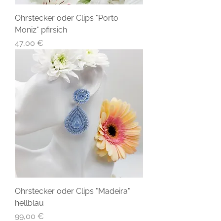
Ohrstecker oder Clips "Porto
Moniz" pfirsich
Preis
47,00 €
Ohrstecker oder Clips "Madeira"
hellblau
Preis
99,00 €