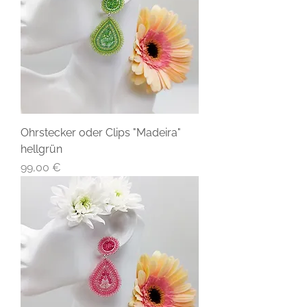
Ohrstecker oder Clips "Madeira"
hellgrün
Preis
99,00 €