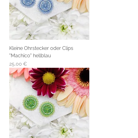
Kleine Ohrstecker oder Clips
"Machico" hellblau
Preis
25,00 €