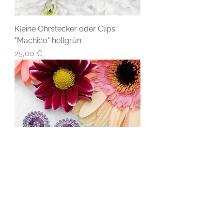
Kleine Ohrstecker oder Clips
"Machico" hellgrün
Preis
25,00 €
Kleine Ohrstecker oder Clips
"Machico" violett