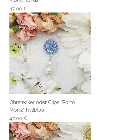
Moniz" türkis
Preis
47,00 €
Ohrstecker oder Clips "Porto
Moniz" hellblau
Preis
47,00 €