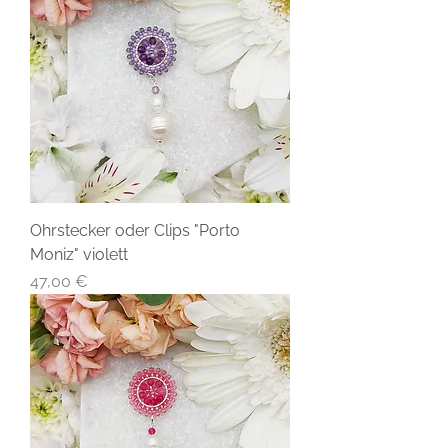
Ohrstecker oder Clips "Porto
Moniz" violett
Preis
47,00 €