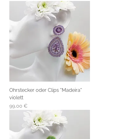
Ohrstecker oder Clips "Madeira"
violett
Preis
99,00 €