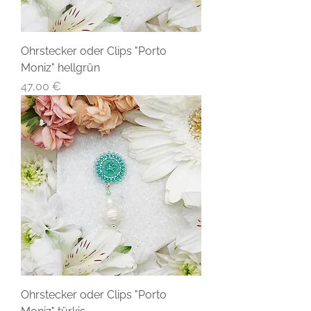
Ohrstecker oder Clips "Porto
Moniz" hellgrün
Preis
47,00 €
Ohrstecker oder Clips "Porto