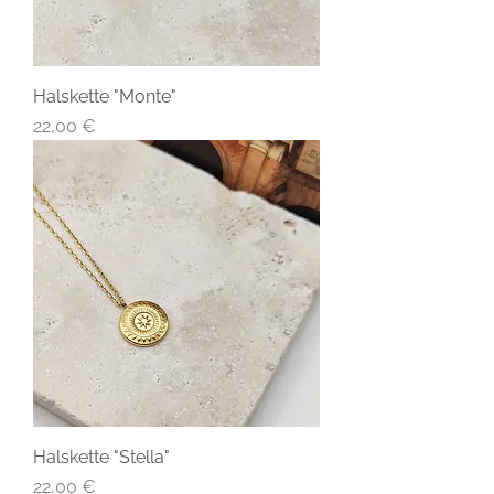
Halskette "Monte"
Preis
22,00 €
Halskette "Stella"
Preis
22,00 €