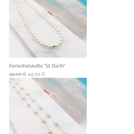
Perlenhalskette "St. Barth"
Standardpreis
Sale-Preis
49,00 €
44,00 €