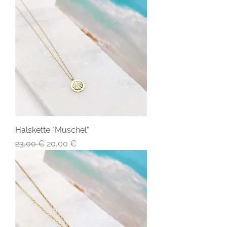
Halskette "Muschel"
Standardpreis
Sale-Preis
23,00 €
20,00 €