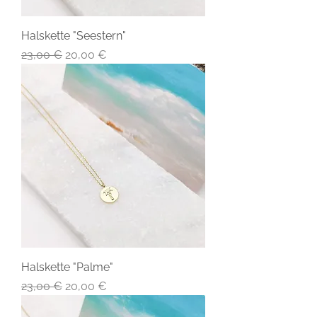
Halskette "Seestern"
Standardpreis
Sale-Preis
23,00 €
20,00 €
Halskette "Palme"
Standardpreis
Sale-Preis
23,00 €
20,00 €