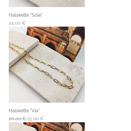
Halskette "Sole"
Preis
24,00 €
Halskette "Via"
Standardpreis
Sale-Preis
20,00 €
15,00 €