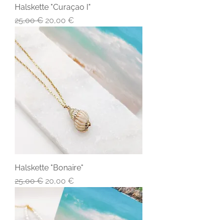
Halskette "Curaçao I"
Standardpreis
Sale-Preis
25,00 €
20,00 €
Halskette "Bonaire"
Standardpreis
Sale-Preis
25,00 €
20,00 €