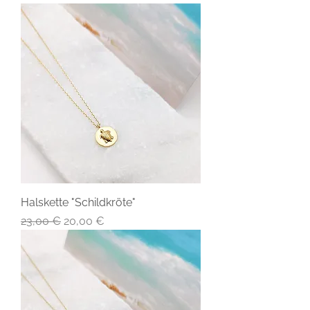
Halskette "Schildkröte"
Standardpreis
Sale-Preis
23,00 €
20,00 €