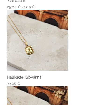
"Caribbean"
Standardpreis
Sale-Preis
25,00 €
22,00 €
Halskette "Giovanna"
Preis
22,00 €