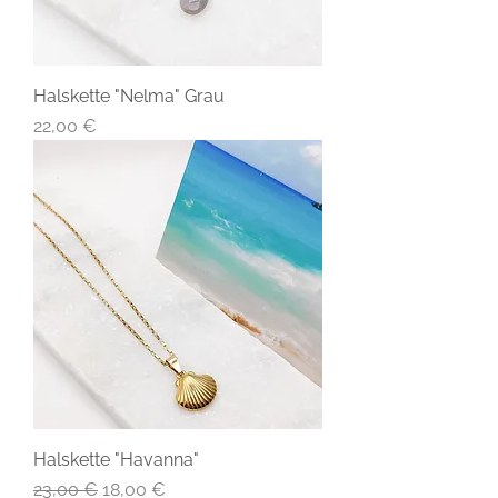
Halskette "Nelma" Grau
Preis
22,00 €
Halskette "Havanna"
Standardpreis
Sale-Preis
23,00 €
18,00 €