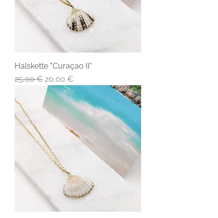
Halskette "Curaçao II"
Standardpreis
Sale-Preis
25,00 €
20,00 €