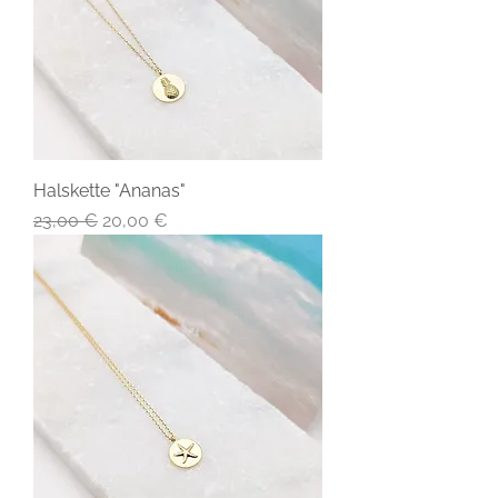
Halskette "Ananas"
Standardpreis
Sale-Preis
23,00 €
20,00 €