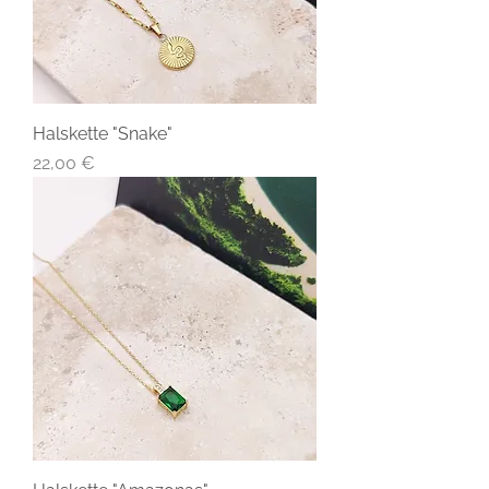
Halskette "Snake"
Preis
22,00 €