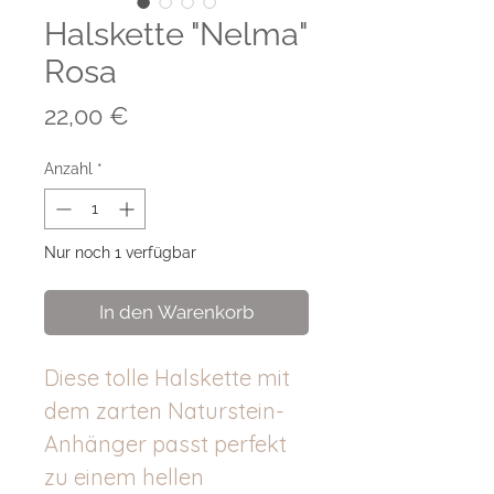
Halskette "Nelma"
Rosa
Preis
22,00 €
Anzahl
*
Nur noch 1 verfügbar
In den Warenkorb
Diese tolle Halskette mit
dem zarten Naturstein-
Anhänger passt perfekt
zu einem hellen