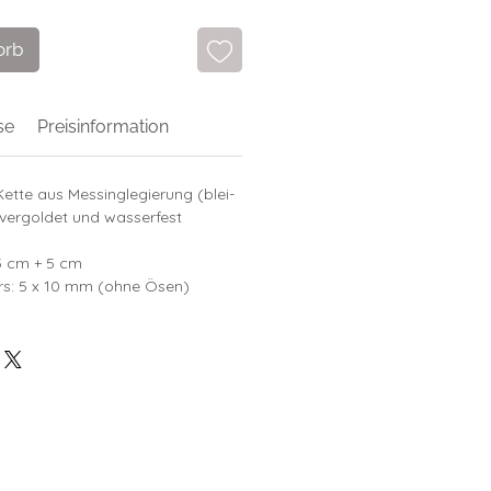
orb
se
Preisinformation
Kette aus Messinglegierung (blei-
t vergoldet und wasserfest
,5 cm + 5 cm
rs: 5 x 10 mm (ohne Ösen)