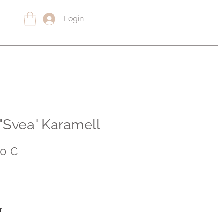
Login
Svea" Karamell
ndardpreis
Sale-
00 €
Preis
r