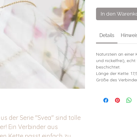
In den Warenk
Details
Hinwei
Naturstein an einer 
und nickelfrei), ech
beschichtet.
Länge der Kette: 17
Größe des Verbinde
s der Serie "Svea" sind tolle
r! Ein Verbinder aus
ten Kette passt einfach zu