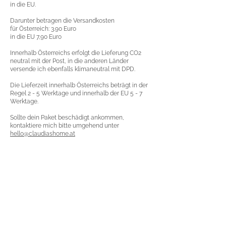
in die EU.
Darunter betragen die Versandkosten
für Österreich: 3.90 Euro
in die EU 7,90 Euro
Innerhalb Österreichs erfolgt die Lieferung CO2
neutral mit der Post, in die anderen Länder
versende ich ebenfalls klimaneutral mit DPD.
Die Lieferzeit innerhalb Österreichs beträgt in der
Regel 2 - 5 Werktage und innerhalb der EU 5 - 7
Werktage.
Sollte dein Paket beschädigt ankommen,
kontaktiere mich bitte umgehend unter
hello@claudiashome.at
ICH FREUE MICH ÜBER DEIN LIKE
Vorvertragliche Informationen
AGB