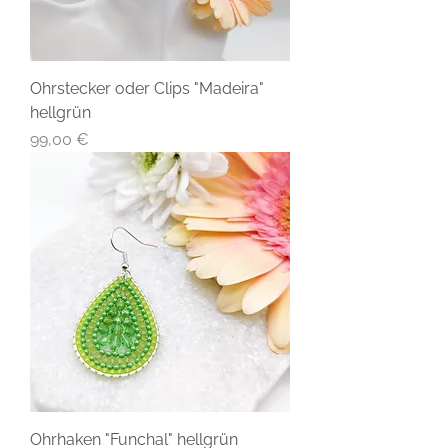
Ohrstecker oder Clips "Madeira"
hellgrün
Preis
99,00 €
Ohrhaken "Funchal" hellgrün