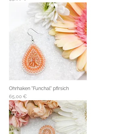
Ohrhaken "Funchal" pfirsich
Preis
65,00 €