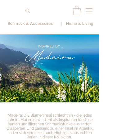
Schmuck & Accessoires
|
Home & Living
INSPIRED BY ...
Madeira
Madeira: DIE Blumeninsel schlechthin - die jedes
Jahr im Mai erblüht - dient als Inspiration für diese
bunten und filigranen Schmuckstücke aus zarten
Glasperlen. Und passend zu einer Insel im Atlantik,
finden sich vereinzelt auch Highlights aus echten
Perlen in dieser Kollektion.