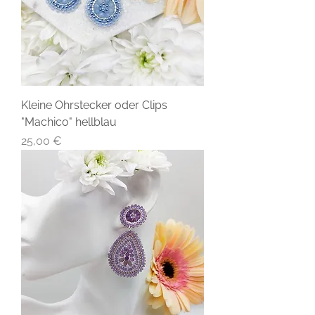
Kleine Ohrstecker oder Clips
"Machico" hellblau
Preis
25,00 €