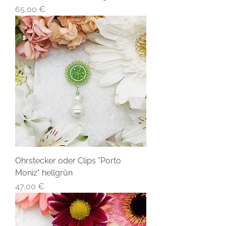
Preis
65,00 €
Ohrstecker oder Clips "Porto
Moniz" hellgrün
Preis
47,00 €