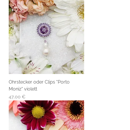
Ohrstecker oder Clips "Porto
Moniz" violett
Preis
47,00 €