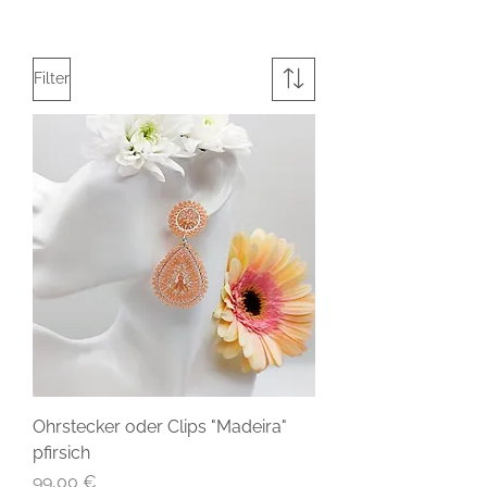
Filter
Ohrstecker oder Clips "Madeira"
pfirsich
Preis
99,00 €