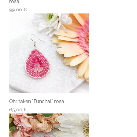
rosa
Preis
99,00 €
Ohrhaken "Funchal" rosa
Preis
65,00 €