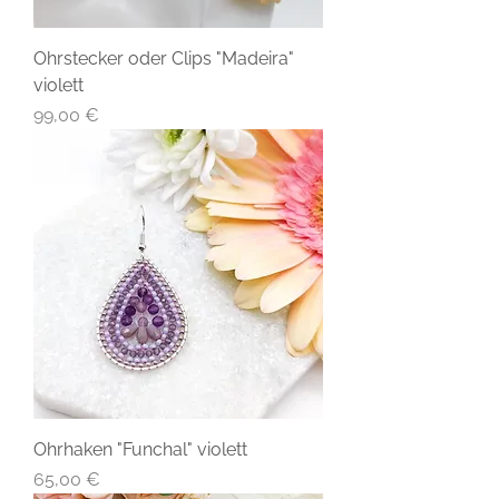
Ohrstecker oder Clips "Madeira"
violett
Preis
99,00 €
Ohrhaken "Funchal" violett
Preis
65,00 €