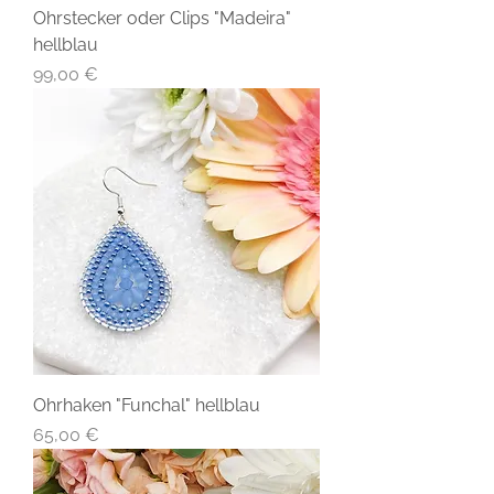
Ohrstecker oder Clips "Madeira"
hellblau
Preis
99,00 €
Ohrhaken "Funchal" hellblau
Preis
65,00 €