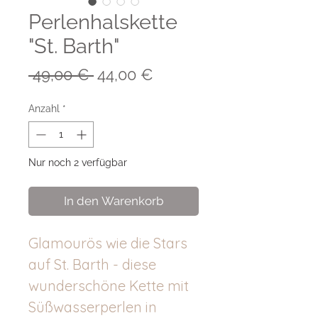
Perlenhalskette
"St. Barth"
Standardpreis
Sale-
 49,00 € 
44,00 €
Preis
Anzahl
*
Nur noch 2 verfügbar
In den Warenkorb
Glamourös wie die Stars
auf St. Barth - diese
wunderschöne Kette mit
Süßwasserperlen in