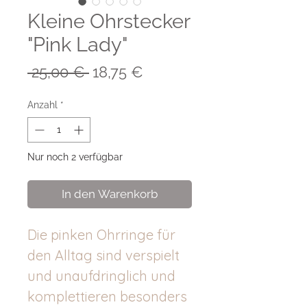
Kleine Ohrstecker
"Pink Lady"
Standardpreis
Sale-
 25,00 € 
18,75 €
Preis
Anzahl
*
Nur noch 2 verfügbar
In den Warenkorb
Die pinken Ohrringe für
den Alltag sind verspielt
und unaufdringlich und
komplettieren besonders