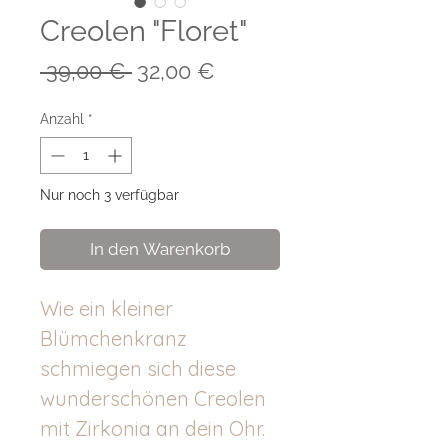
Creolen "Floret"
Standardpreis
Sale-
 39,00 € 
32,00 €
Preis
Anzahl
*
Nur noch 3 verfügbar
In den Warenkorb
Wie ein kleiner
Blümchenkranz
schmiegen sich diese
wunderschönen Creolen
mit Zirkonia an dein Ohr.