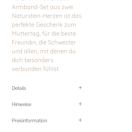
Armband-Set aus zwei
Naturstein-Herzen ist das
perfekte Geschenk zum
Muttertag, für die beste
Freundin, die Schwester
und allen, mit denen du
dich besonders
verbunden fühlst.
Details
Verstellbares Armband mit
Hinweise
Schiebeknotenverschluss.
Meine Produkte sind von Hand
Größe der Herzen: 10 mm
Preisinformation
gemachte/veredelte Einzelstücke.
Größe der Perlen: 3 mm
Daher können die bestellten
Umsatzsteuerfrei aufgrund der