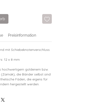
orb
se
Preisinformation
nd mit Schiebeknotenverschluss.
s: 12 x 8 mm
us hochwertigem goldenem bzw.
 (Zamak), die Bänder selbst sind
nthetische Fäden, die eigens für
ndern hergestellt werden.