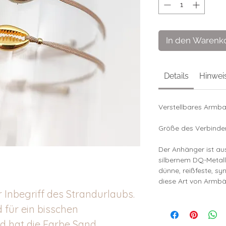
In den Warenk
Details
Hinwei
Verstellbares Armba
Größe des Verbinder
Der Anhänger ist a
silbernem DQ-Metall
dünne, reißfeste, sy
diese Art von Armbä
 Inbegriff des Strandurlaubs.
für ein bisschen
d hat die Farbe Sand.