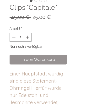
Clips "Capitale"
Standardpreis
Sale-
 45,00 € 
25,00 €
Preis
Anzahl
*
Nur noch 1 verfügbar
In den Warenkorb
Einer Hauptstadt würdig
sind diese Statement-
Ohrringe! Hierfür wurde
nur Edelstahl und
Jesmonite verwendet,