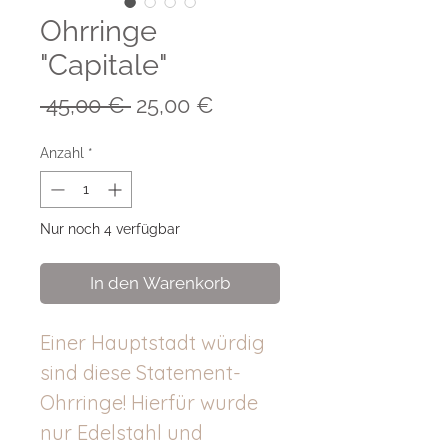
Ohrringe
"Capitale"
Standardpreis
Sale-
 45,00 € 
25,00 €
Preis
Anzahl
*
Nur noch 4 verfügbar
In den Warenkorb
Einer Hauptstadt würdig
sind diese Statement-
Ohrringe! Hierfür wurde
nur Edelstahl und