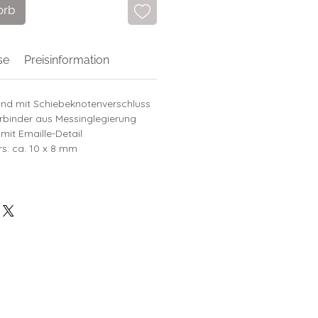
orb
se
Preisinformation
and mit Schiebeknotenverschluss
rbinder aus Messinglegierung
) mit Emaille-Detail
s: ca. 10 x 8 mm