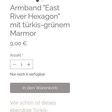
Armband "East
River Hexagon"
mit türkis-grünem
Marmor
Preis
9,00 €
Anzahl
*
Nur noch 6 verfügbar
In den Warenkorb
Wie schön ist dieses
ebendige Türkis-