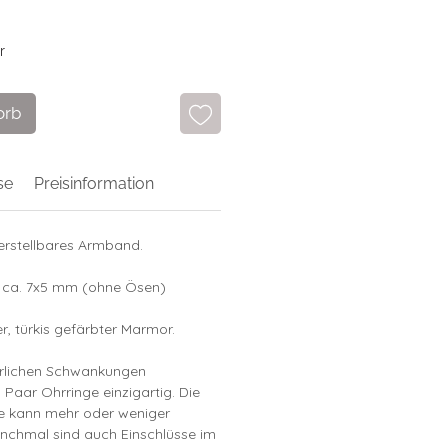
r
orb
se
Preisinformation
erstellbares Armband.
: ca. 7x5 mm (ohne Ösen)
er, türkis gefärbter Marmor.
ürlichen Schwankungen
s Paar Ohrringe einzigartig. Die
ne kann mehr oder weniger
anchmal sind auch Einschlüsse im