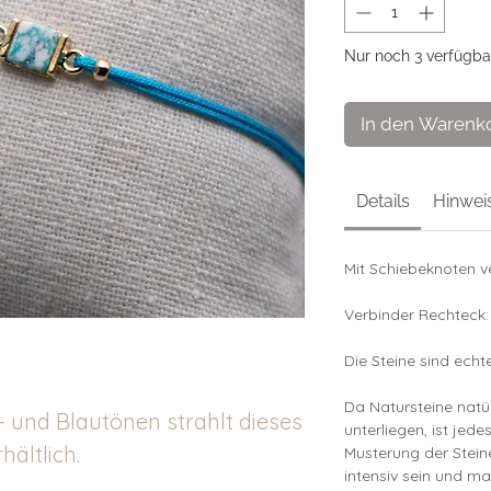
Nur noch 3 verfügba
In den Warenk
Details
Hinwei
Mit Schiebeknoten v
Verbinder Rechteck
Die Steine sind echt
Da Natursteine nat
- und Blautönen strahlt dieses
unterliegen, ist jede
ältlich.
Musterung der Stei
intensiv sein und m