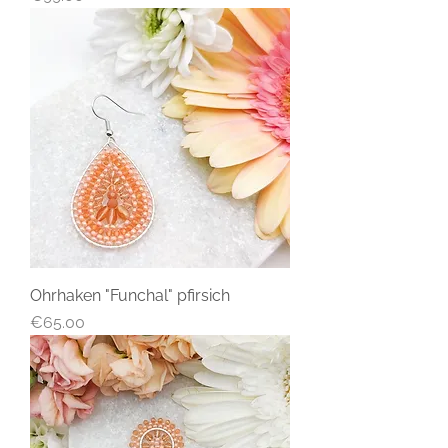
Ohrhaken "Funchal" pfirsich
Price
€65.00