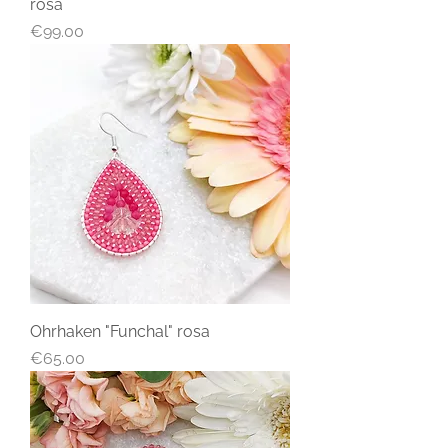
rosa
Price
€99.00
Ohrhaken "Funchal" rosa
Price
€65.00