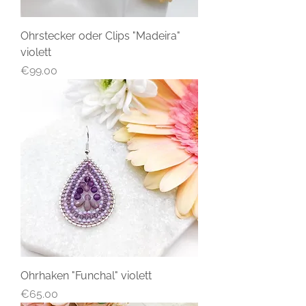
Ohrstecker oder Clips "Madeira"
violett
Price
€99.00
Ohrhaken "Funchal" violett
Price
€65.00