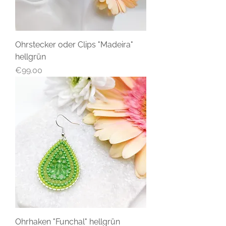
Ohrstecker oder Clips "Madeira"
hellgrün
Price
€99.00
Ohrhaken "Funchal" hellgrün