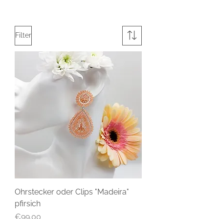
Filter
Ohrstecker oder Clips "Madeira"
pfirsich
Price
€99.00