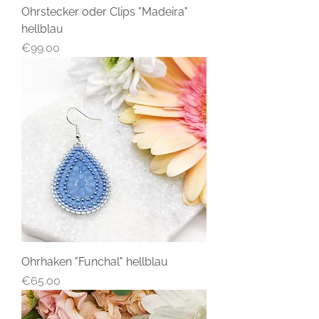
Ohrstecker oder Clips "Madeira"
hellblau
Price
€99.00
Ohrhaken "Funchal" hellblau
Price
€65.00