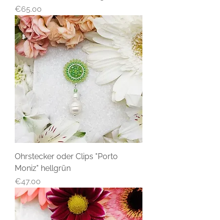
Price
€65.00
Ohrstecker oder Clips "Porto
Moniz" hellgrün
Price
€47.00