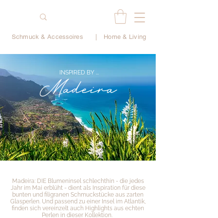
Schmuck & Accessoires
|
Home & Living
INSPIRED BY ...
Madeira
Madeira: DIE Blumeninsel schlechthin - die jedes
Jahr im Mai erblüht - dient als Inspiration für diese
bunten und filigranen Schmuckstücke aus zarten
Glasperlen. Und passend zu einer Insel im Atlantik,
finden sich vereinzelt auch Highlights aus echten
Perlen in dieser Kollektion.