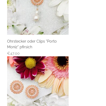
Ohrstecker oder Clips "Porto
Moniz" pfirsich
Price
€47.00