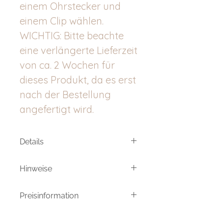
einem Ohrstecker und
einem Clip wählen.
WICHTIG: Bitte beachte
eine verlängerte Lieferzeit
von ca. 2 Wochen für
dieses Produkt, da es erst
nach der Bestellung
angefertigt wird.
Details
Edelstahl, Miyuki Rocailles
Hinweise
Glasperlen, Glas- bzw.
Natursteinperlen
Meine Produkte sind von Hand
Länge: ca. 68 mm
Preisinformation
gemachte/veredelte Einzelstücke.
Breite: ca. 45 mm
Daher können die bestellten
Umsatzsteuerfrei aufgrund der
Produkte in Form und Farbe leicht