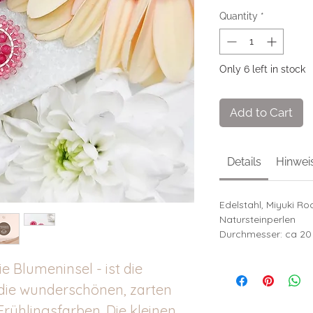
Quantity
*
Only 6 left in stock
Add to Cart
Details
Hinwei
Edelstahl, Miyuki Roc
Natursteinperlen
Durchmesser: ca 2
e Blumeninsel - ist die
r die wunderschönen, zarten
Frühlingsfarben. Die kleinen