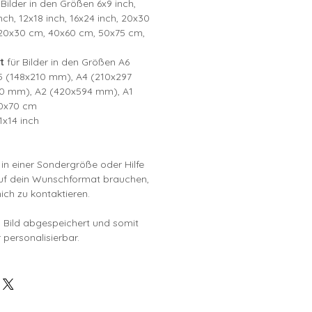
 Bilder in den Größen 6x9 inch,
nch, 12x18 inch, 16x24 inch, 20x30
, 20x30 cm, 40x60 cm, 50x75 cm,
t
für Bilder in den Größen A6
5 (148x210 mm), A4 (210x297
0 mm), A2 (420x594 mm), A1
0x70 cm
1x14 inch
i in einer Sondergröße oder Hilfe
auf dein Wunschformat brauchen,
mich zu kontaktieren.
ls Bild abgespeichert und somit
 personalisierbar.