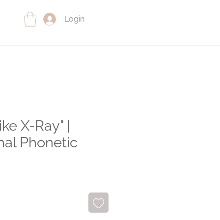
Login
ike X-Ray" |
nal Phonetic