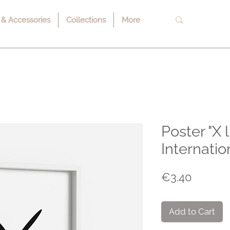
 & Accessories
Collections
More
Poster "X l
Internatio
Price
€3.40
Add to Cart