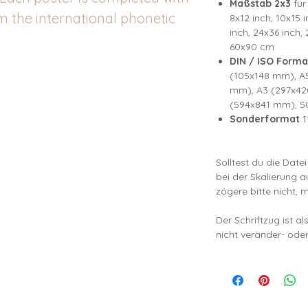
Maßstab 2x3
für
m the international phonetic
8x12 inch, 10x15 i
inch, 24x36 inch
60x90 cm
DIN / ISO Forma
(105x148 mm), A
mm), A3 (297x42
(594x841 mm), 5
Sonderformat
1
Solltest du die Date
bei der Skalierung 
zögere bitte nicht, 
Der Schriftzug ist a
nicht veränder- oder