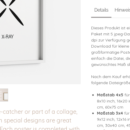
Details
Hinwei
Dieses Produkt ist e
Paket mit 5 jpeg-Da
dpi zur Verfügung ge
Download für kleine
großformatige Poste
einfach die Datei, d
gewünschtes Maß sk
Nach dem Kauf erhäl
folgende Dateigröße
Maßstab 4x5
für
8x10 inch, 16x20 
cm, 60x75 cm
catcher or part of a collage,
Maßstab 3x4
für
in special designs are great
9x12 inch, 12x16 i
cm, 30x40 cm, 4
 Each poster is completed with