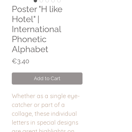
Poster "H like
Hotel" |
International
Phonetic
Alphabet
Price
€3.40
Add to Cart
Whether as a single eye-
catcher or part of a
collage, these individual
letters in special designs
are great highlights on