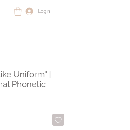
Login
like Uniform" |
nal Phonetic