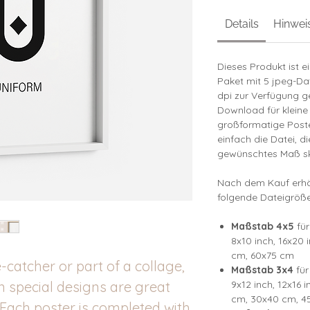
Details
Hinwei
Dieses Produkt ist e
Paket mit 5 jpeg-Da
dpi zur Verfügung ge
Download für kleine
großformatige Poste
einfach die Datei, d
gewünschtes Maß sk
Nach dem Kauf erhäl
folgende Dateigröße
Maßstab 4x5
für
8x10 inch, 16x20 
cm, 60x75 cm
catcher or part of a collage,
Maßstab 3x4
für
in special designs are great
9x12 inch, 12x16 i
cm, 30x40 cm, 4
 Each poster is completed with