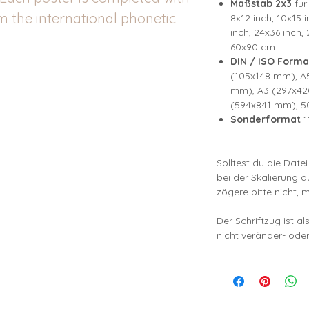
Maßstab 2x3
für
m the international phonetic
8x12 inch, 10x15 i
inch, 24x36 inch
60x90 cm
DIN / ISO Forma
(105x148 mm), A
mm), A3 (297x42
(594x841 mm), 5
Sonderformat
1
Solltest du die Date
bei der Skalierung 
zögere bitte nicht, 
Der Schriftzug ist a
nicht veränder- oder