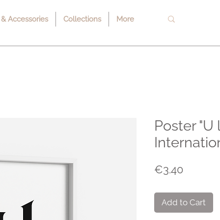
 & Accessories
Collections
More
Poster "U 
Internatio
Price
€3.40
Add to Cart