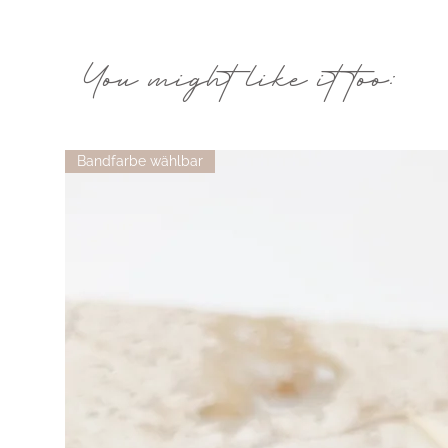
You might like it too:
Bandfarbe wählbar