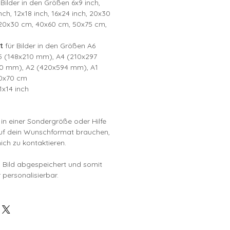
 Bilder in den Größen 6x9 inch,
nch, 12x18 inch, 16x24 inch, 20x30
, 20x30 cm, 40x60 cm, 50x75 cm,
t
für Bilder in den Größen A6
5 (148x210 mm), A4 (210x297
0 mm), A2 (420x594 mm), A1
0x70 cm
1x14 inch
i in einer Sondergröße oder Hilfe
auf dein Wunschformat brauchen,
mich zu kontaktieren.
ls Bild abgespeichert und somit
 personalisierbar.