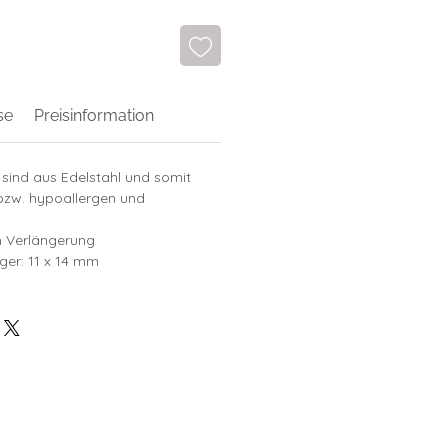
se
Preisinformation
sind aus Edelstahl und somit
 bzw. hypoallergen und
m Verlängerung
er: 11 x 14 mm