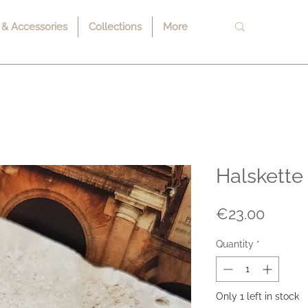
 & Accessories
Collections
More
Halskette 
Price
€23.00
Quantity
*
Only 1 left in stock