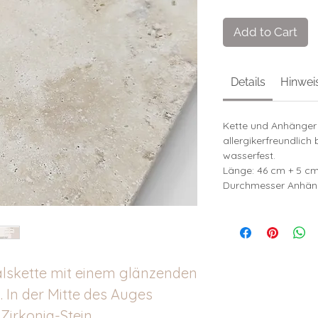
Add to Cart
Details
Hinwei
Kette und Anhänger 
allergikerfreundlich
wasserfest.
Länge: 46 cm + 5 c
Durchmesser Anhäng
lskette mit einem glänzenden
 In der Mitte des Auges
 Zirkonia-Stein.