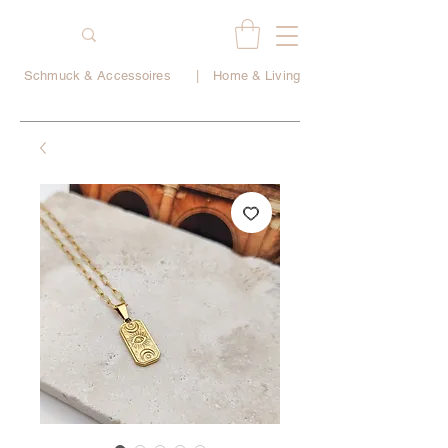
Schmuck & Accessoires
|
Home & Living