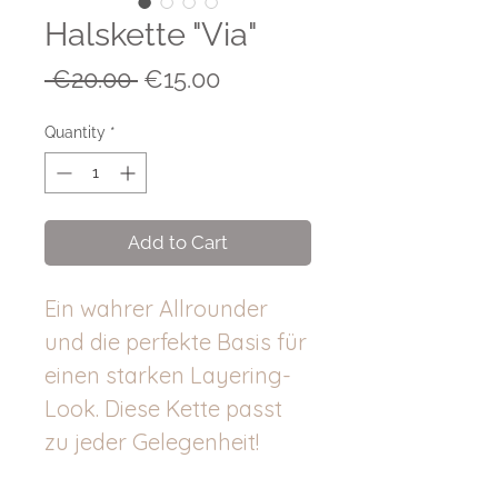
Halskette "Via"
Regular
Sale
 €20.00 
€15.00
Price
Price
Quantity
*
Add to Cart
Ein wahrer Allrounder
und die perfekte Basis für
einen starken Layering-
Look. Diese Kette passt
zu jeder Gelegenheit!