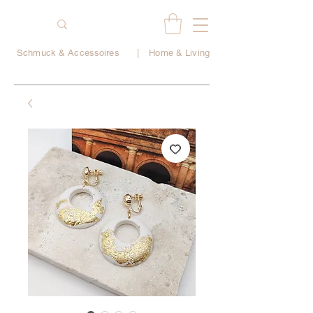
Schmuck & Accessoires
|
Home & Living