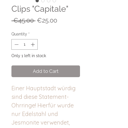
Clips "Capitale"
Regular
Sale
 €45.00 
€25.00
Price
Price
Quantity
*
Only 1 left in stock
Add to Cart
Einer Hauptstadt würdig
sind diese Statement-
Ohrringe! Hierfür wurde
nur Edelstahl und
Jesmonite verwendet,