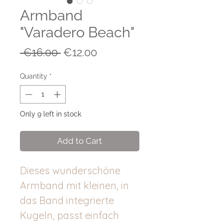
Armband
"Varadero Beach"
Regular
Sale
 €16.00 
€12.00
Price
Price
Quantity
*
Only 9 left in stock
Add to Cart
Dieses wunderschöne
Armband mit kleinen, in
das Band integrierte
Kugeln, passt einfach