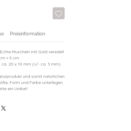
se
Preisinformation
 Echte Muscheln mit Gold veredelt
 cm + 5 cm
 ca. 20 x 10 mm (+/- ca. 3 mm)
aturprodukt und somit natürlichen
öße, Form und Farbe unterlegen.
tte ein Unikat!