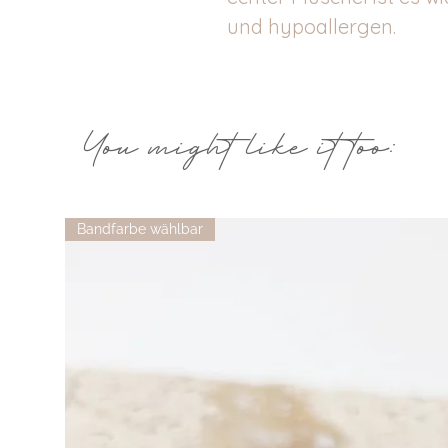
und hypoallergen.
You might like it too:
Bandfarbe wählbar