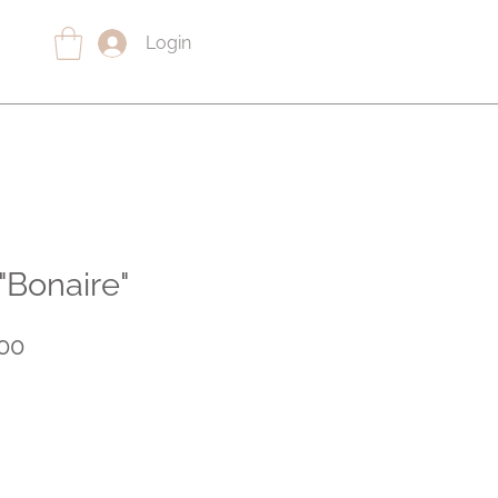
Login
Bonaire"
lar
Sale
00
Price