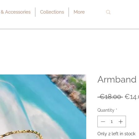
 & Accessories
Collections
More
Armband "
Regu
 €18.00 
€14.
Price
Quantity
*
Only 2 left in stock