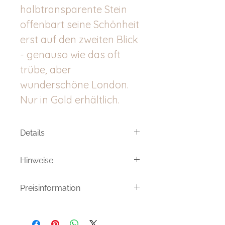
halbtransparente Stein
offenbart seine Schönheit
erst auf den zweiten Blick
- genauso wie das oft
trübe, aber
wunderschöne London.
Nur in Gold erhältlich.
Details
Mit Schiebeknoten verstellbares
Hinweise
Armband.
Meine Produkte sind von Hand
Verbinder Rechteck: ca. 7x5 mm
Preisinformation
gemachte/veredelte Einzelstücke.
(ohne Ösen)
Daher können die bestellten
Umsatzsteuerfrei aufgrund der
Produkte in Form und Farbe leicht
Die Steine sind echter Labradorit.
Kleinunternehmerregelung, zzgl.
von den hier Gezeigten abweichen.