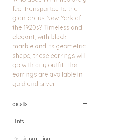
feel transported to the
glamorous New York of
the 1920s? Timeless and
elegant, with black
marble and its geometric
shape, these earrings will
go with any outfit. The
earrings are available in
gold and silver.
details
Höhe: ca. 30 mm
Hints
Breite: ca. 15 mm
Meine Produkte sind von Hand
Stecker aus Edelstahl, Ohrring aus
Preisinformation
gemachte/veredelte Einzelstücke.