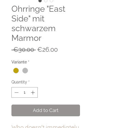
Ohrringe "East
Side" mit
schwarzem
Marmor
Regular
Sale
 €30.00 
€26.00
Price
Price
Variante
*
Quantity
*
Add to Cart
Who doesn't immediately