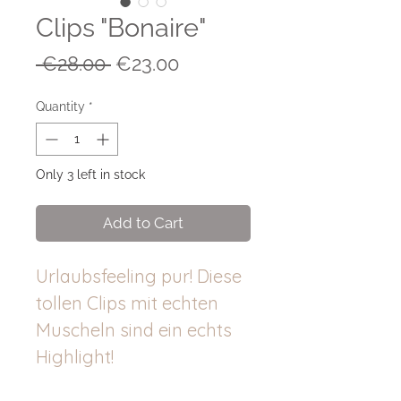
Clips "Bonaire"
Regular
Sale
 €28.00 
€23.00
Price
Price
Quantity
*
Only 3 left in stock
Add to Cart
Urlaubsfeeling pur! Diese
tollen Clips mit echten
Muscheln sind ein echts
Highlight!