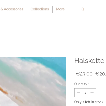
 & Accessories
Collections
More
Halskette
Regu
 €23.00 
€20
Price
Quantity
*
Only 2 left in stock