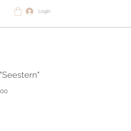
Login
 "Seestern"
lar
Sale
.00
Price