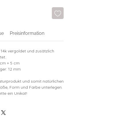
se
Preisinformation
14k vergoldet und zusätzlich
tet.
 cm + 5 cm
ger: 12 mm
aturprodukt und somit natürlichen
öße, Form und Farbe unterlegen.
tte ein Unikat!