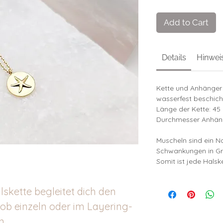
Add to Cart
Details
Hinwei
Kette und Anhänger 
wasserfest beschich
Länge der Kette: 45
Durchmesser Anhän
Muscheln sind ein N
Schwankungen in Gr
Somit ist jede Halske
skette begleitet dich den
b einzeln oder im Layering-
n.