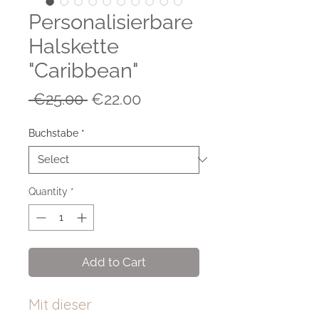
Personalisierbare
Halskette
"Caribbean"
Regular
Sale
 €25.00 
€22.00
Price
Price
Buchstabe
*
Quantity
*
Add to Cart
Mit dieser