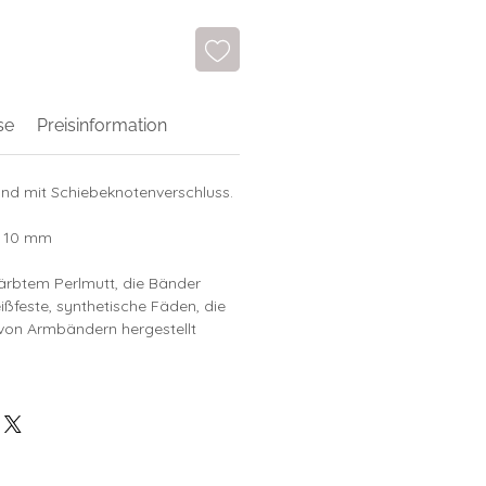
se
Preisinformation
nd mit Schiebeknotenverschluss.
x 10 mm
färbtem Perlmutt, die Bänder
eißfeste, synthetische Fäden, die
t von Armbändern hergestellt