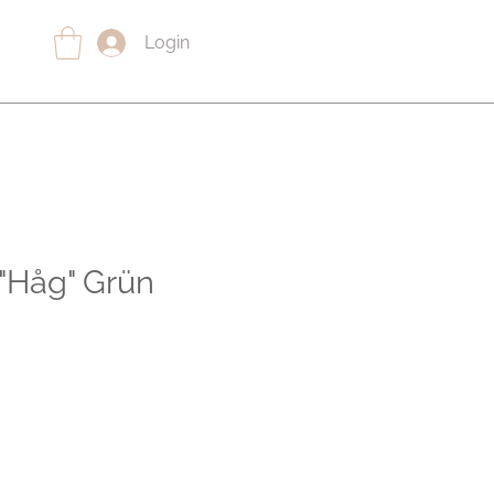
Login
"Håg" Grün