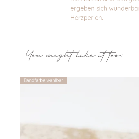
ergeben sich wunderbar
Herzperlen.
You might like it too:
Bandfarbe wählbar