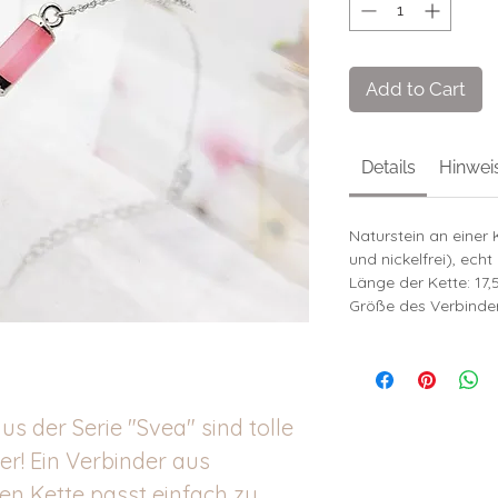
Add to Cart
Details
Hinwei
Naturstein an einer 
und nickelfrei), echt 
Länge der Kette: 17
Größe des Verbinde
s der Serie "Svea" sind tolle
r! Ein Verbinder aus
ten Kette passt einfach zu