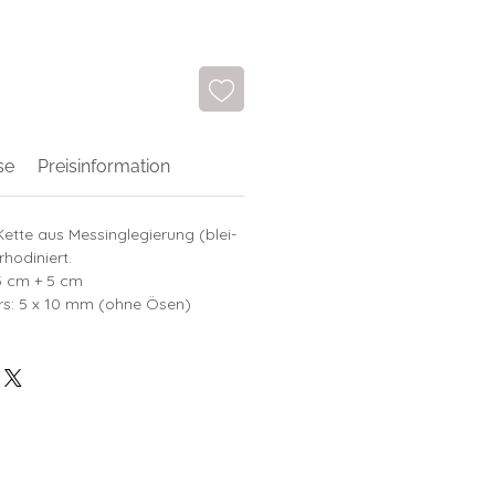
se
Preisinformation
Kette aus Messinglegierung (blei-
rhodiniert.
,5 cm + 5 cm
rs: 5 x 10 mm (ohne Ösen)