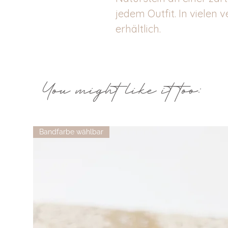
jedem Outfit. In vielen
erhältlich.
You might like it too:
Bandfarbe wählbar