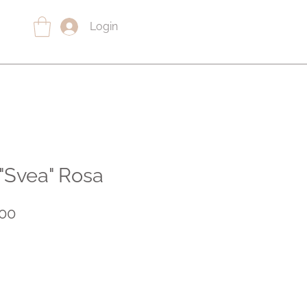
Login
"Svea" Rosa
lar
Sale
.00
e
Price