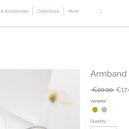
 & Accessories
Collections
More
Armband 
Regu
 €20.00 
€17
Pric
Variante
*
Quantity
*