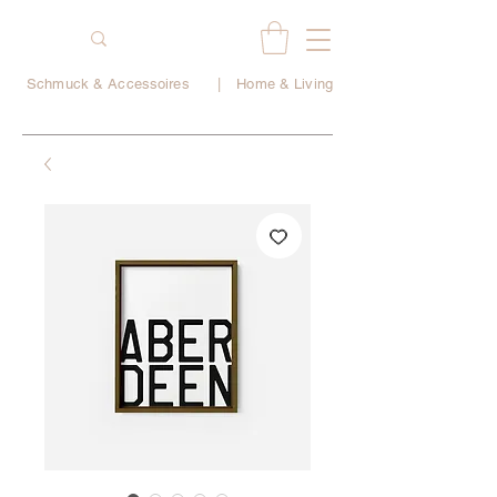
Schmuck & Accessoires
|
Home & Living