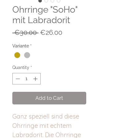
Ohrringe "SoHo"
mit Labradorit
Regular
Sale
 €30.00 
€26.00
Price
Price
Variante
*
Quantity
*
Add to Cart
Ganz speziell sind diese
Ohrringe mit echtem
Labradorit. Die Ohrringe