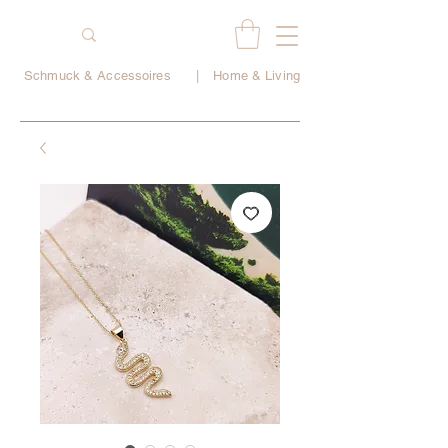
Schmuck & Accessoires
|
Home & Living