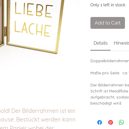
Only 1 left in stock
Add to Cart
Details
Hinwei
Doppelbilderrahmen 
Maße pro Seite: ca 
Der Bilderrahmen be
Schrift ist Metallfol
aufgebracht, sodass
beschädigt wird.
old! Der Bilderrahmen ist ein
hause. Bestückt werden kann
gem Papier wobei der