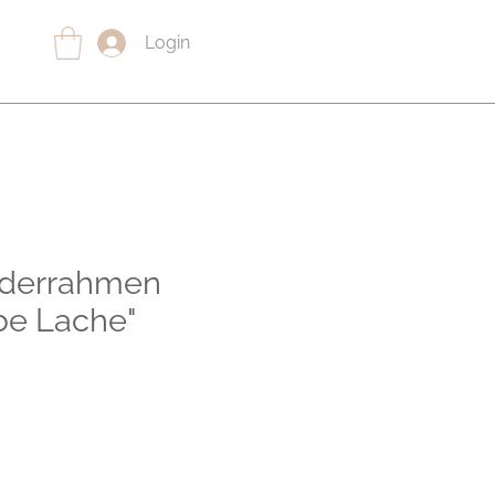
Login
lderrahmen
be Lache"