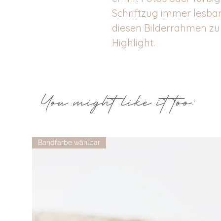
Schriftzug immer lesbar
diesen Bilderrahmen z
Highlight.
You might like it too:
Bandfarbe wählbar