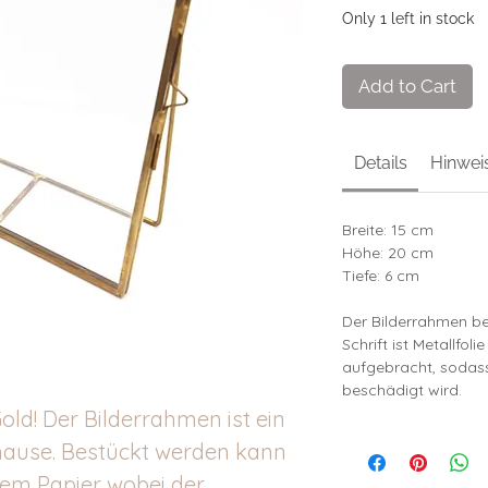
Only 1 left in stock
Add to Cart
Details
Hinwei
Breite: 15 cm
Höhe: 20 cm
Tiefe: 6 cm
Der Bilderrahmen be
Schrift ist Metallfol
aufgebracht, sodass
beschädigt wird.
old! Der Bilderrahmen ist ein
hause. Bestückt werden kann
gem Papier wobei der