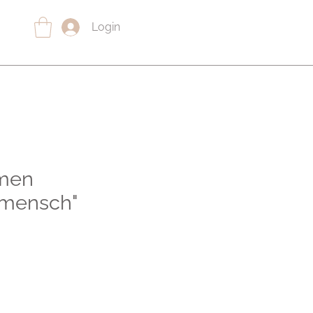
Login
hmen
smensch"