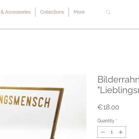
 & Accessories
Collections
More
Bilderra
"Liebling
Price
€18.00
Quantity
*