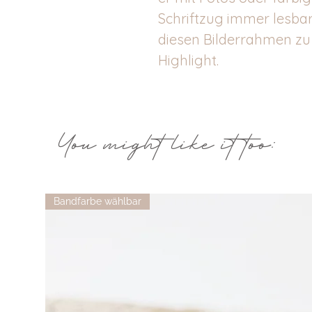
Schriftzug immer lesbar
diesen Bilderrahmen z
Highlight.
You might like it too:
Bandfarbe wählbar