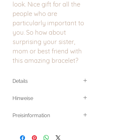
look. Nice gift for all the
people who are
particularly important to
you. So how about
surprising your sister,
mom or best friend with
this amazing bracelet?
Details
Verstellbares Armband - mit
Hinweise
Schiebeknotenverschluss
Meine Produkte sind von Hand
Größe Verbinder: 14 x 6 mm
Preisinformation
gemachte/veredelte Einzelstücke.
Daher können die bestellten
Der Verbinder besteht aus Messing
Umsatzsteuerfrei aufgrund der
Produkte in Form und Farbe leicht
und ist rosévergoldet.
Kleinunternehmerregelung, zzgl.
von den hier Gezeigten abweichen.