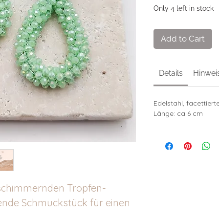
Only 4 left in stock
Add to Cart
Details
Hinwei
Edelstahl, facettiert
Länge: ca 6 cm
schimmernden Tropfen-
ende Schmuckstück für einen