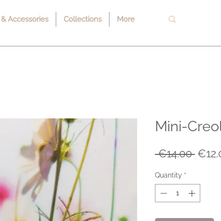
 & Accessories
Collections
More
Mini-Creol
Regu
 €14.00 
€12.
Price
Quantity
*