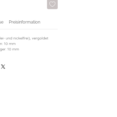
se
Preisinformation
i- und nickelfrei), vergoldet
en: 10 mm
ger: 10 mm