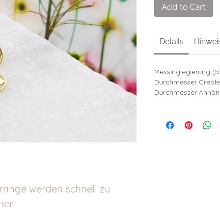
Add to Cart
Details
Hinwei
Messinglegierung (ble
Durchmesser Creol
Durchmesser Anhän
rringe werden schnell zu
ter!