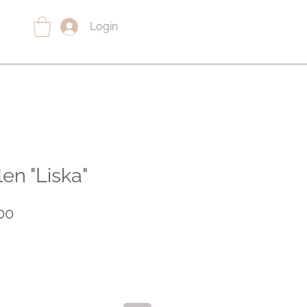
Login
en "Liska"
lar
Sale
00
Price