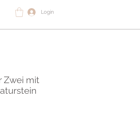
Login
r Zwei mit
turstein