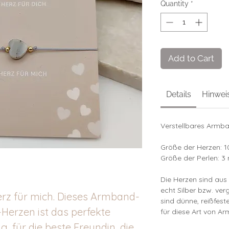
Quantity
*
Add to Cart
Details
Hinwei
Verstellbares Armba
Größe der Herzen: 
Größe der Perlen: 
Die Herzen sind aus 
echt Silber bzw. ver
Herz für mich. Dieses Armband-
sind dünne, reißfest
-Herzen ist das perfekte
für diese Art von A
 für die beste Freundin, die