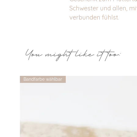
Schwester und allen, m
verbunden fühlst.
You might like it too:
Bandfarbe wählbar