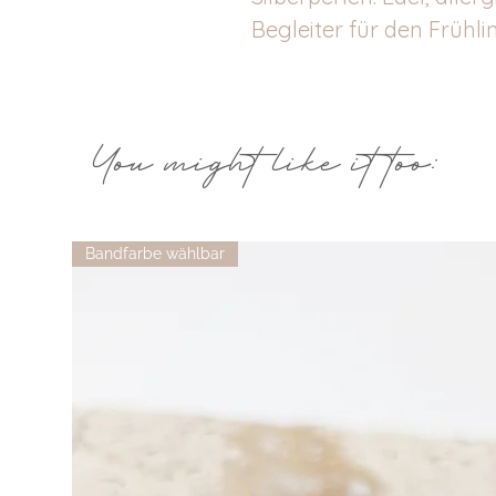
Begleiter für den Frühli
You might like it too:
Bandfarbe wählbar