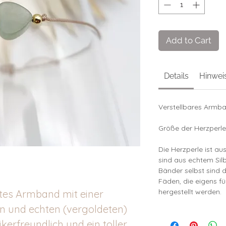
Add to Cart
Details
Hinwei
Verstellbares Armba
Größe der Herzperl
Die Herzperle ist aus
sind aus echtem Silb
Bänder selbst sind d
Fäden, die eigens f
hergestellt werden.
tes Armband mit einer
in und echten (vergoldeten)
gikerfreundlich und ein toller