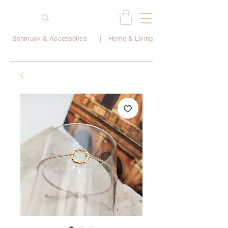
Schmuck & Accessoires
|
Home & Living